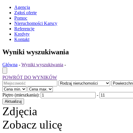
Agencja
Zgłoś ofertę
Pomoc
Nieruchomości Karscy
Referencje
Kredyty
Kontakt
Wyniki wyszukiwania
Główna
-
Wyniki wyszukiwania
-
POWRÓT DO WYNIKÓW
Piętro (mieszkania):
-
Zdjęcia
Zobacz ulicę