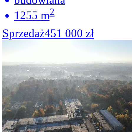
2
1255 m
Sprzedaż
451 000 zł