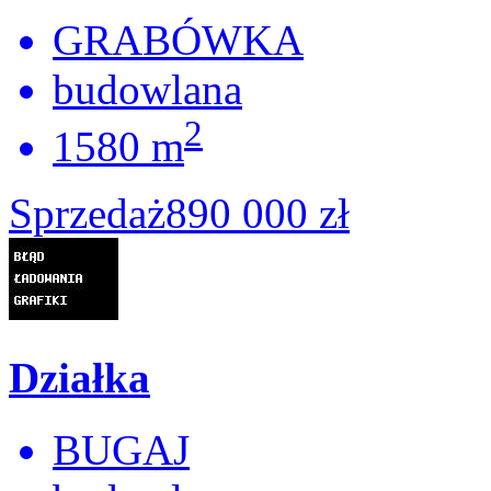
GRABÓWKA
budowlana
2
1580 m
Sprzedaż
890 000 zł
Działka
BUGAJ