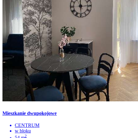
Mieszkanie dwupokojowe
CENTRUM
w bloku
2
54 m