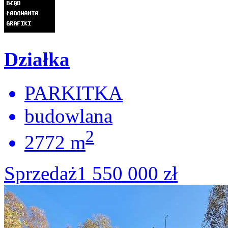
Działka
PARKITKA
budowlana
2
2772 m
Sprzedaż
1 550 000 zł