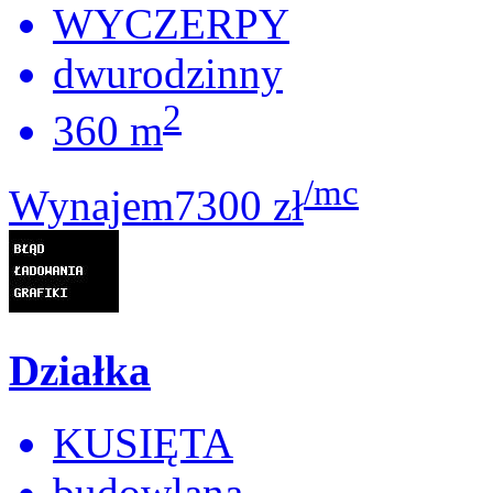
WYCZERPY
dwurodzinny
2
360 m
/mc
Wynajem
7300 zł
Działka
KUSIĘTA
budowlana