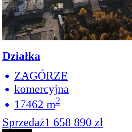
Działka
ZAGÓRZE
komercyjna
2
17462 m
Sprzedaż
1 658 890 zł