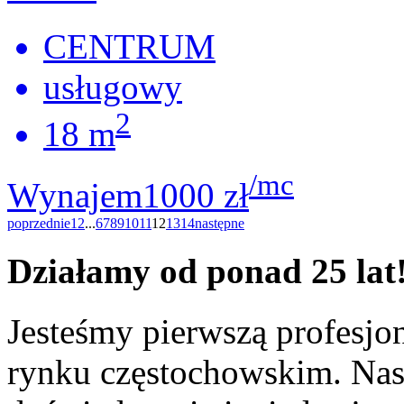
CENTRUM
usługowy
2
18 m
/mc
Wynajem
1000 zł
poprzednie
1
2
...
6
7
8
9
10
11
12
13
14
następne
Działamy od ponad 25 lat
Jesteśmy pierwszą profesjo
rynku częstochowskim. Nas