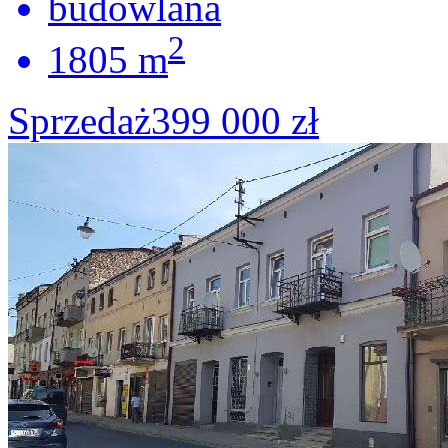
budowlana
2
1805 m
Sprzedaż
399 000 zł