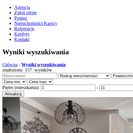
Agencja
Zgłoś ofertę
Pomoc
Nieruchomości Karscy
Referencje
Kredyty
Kontakt
Wyniki wyszukiwania
Główna
-
Wyniki wyszukiwania
znaleziono
157
wyników
Piętro (mieszkania):
-