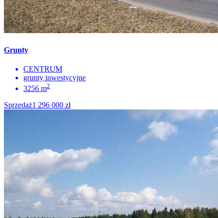
Grunty
CENTRUM
grunty inwestycyjne
2
3256 m
Sprzedaż
1 296 000 zł