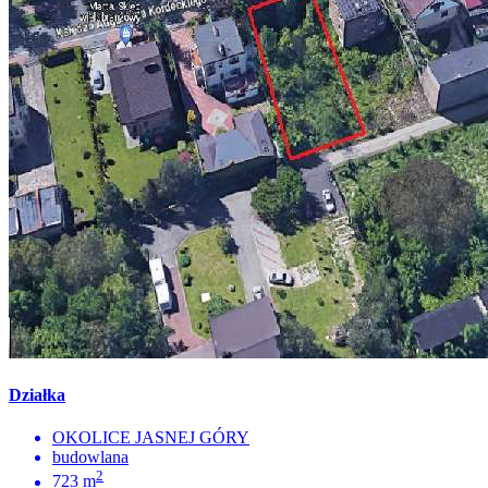
Działka
OKOLICE JASNEJ GÓRY
budowlana
2
723 m