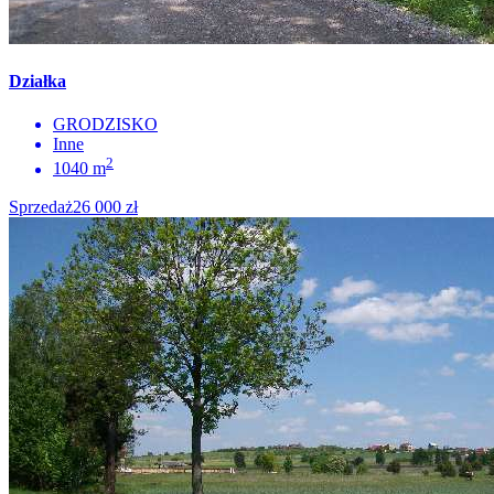
Działka
GRODZISKO
Inne
2
1040 m
Sprzedaż
26 000 zł