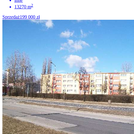
Inne
2
13270 m
Sprzedaż
199 000 zł