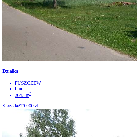
Działka
PUSZCZEW
Inne
2
2643 m
Sprzedaż
79 000 zł