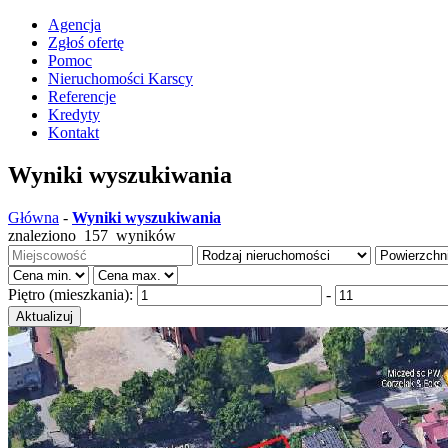
Agencja
Zgłoś ofertę
Pomoc
Nieruchomości Karscy
Referencje
Kredyty
Kontakt
Wyniki wyszukiwania
Główna
-
Wyniki wyszukiwania
znaleziono
157
wyników
Piętro (mieszkania):
-